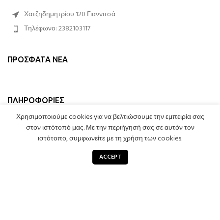
Χατζηδημητρίου 120 Γιαννιτσά
Τηλέφωνο: 2382103117
ΠΡΌΣΦΑΤΑ ΝΈΑ
ΠΛΗΡΟΦΟΡΊΕΣ
Χρησιμοποιούμε cookies για να βελτιώσουμε την εμπειρία σας
ΛΟΓΑΡΙΑΣΜΌΣ
στον ιστότοπό μας. Με την περιήγησή σας σε αυτόν τον
ιστότοπο, συμφωνείτε με τη χρήση των cookies.
0
ACCEPT
Κατάστημα
Καλάθι
STROMATA LYKOPOULOS
2023 CREATED BY
LEXICON SOFTWARE
. PREMIUM E-
COMMERCE SOLUTIONS.