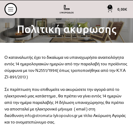
0
0,00
€
Πολιτική ακύρωσης
Ο καταναλωτής έχει το δικαίωμα να υπαναχωρήσει αναιτιολόγητα
εντός 14 ημερολογιακών ημερών από την παραλαβή του προϊόντος
σύμφωνα με τον Ν.2551/1994( όπως τροποποιήθηκε από την Κ.Υ.Α
ΖΙ-891/2013 )
Σε περίπτωση που επιθυμείτε να ακυρώσετε την αγορά από το
ηλεκτρονικό μας κατάστημα , θα πρέπει να γίνει εντός 14 ημερών
από την ημέρα παραλαβής .Η δήλωση υπαναχώρησης θα πρέπει
να αποσταλεί με ηλεκτρονικό μήνυμα ( email ) στη
διεύθυνση
info@stromata-lykopoulos.gr
με τίτλο Ακύρωση Αγοράς
και το ονοματεπώνυμο σας.