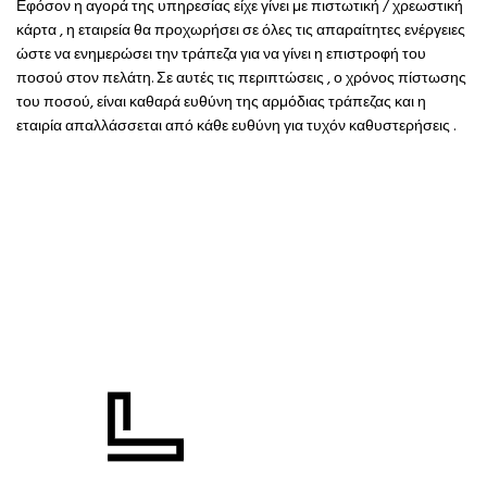
Εφόσον η αγορά της υπηρεσίας είχε γίνει με πιστωτική / χρεωστική
κάρτα , η εταιρεία θα προχωρήσει σε όλες τις απαραίτητες ενέργειες
ώστε να ενημερώσει την τράπεζα για να γίνει η επιστροφή του
ποσού στον πελάτη. Σε αυτές τις περιπτώσεις , ο χρόνος πίστωσης
του ποσού, είναι καθαρά ευθύνη της αρμόδιας τράπεζας και η
εταιρία
απαλλάσσεται από κάθε ευθύνη για τυχόν καθυστερήσεις .