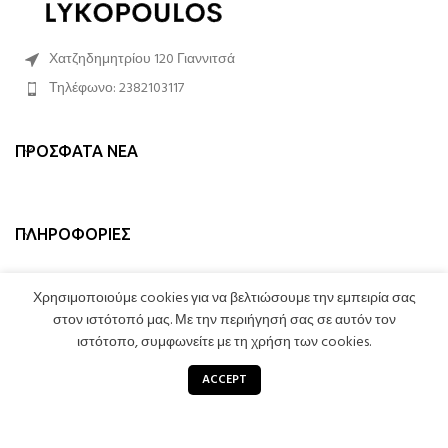
Χατζηδημητρίου 120 Γιαννιτσά
Τηλέφωνο: 2382103117
ΠΡΌΣΦΑΤΑ ΝΈΑ
ΠΛΗΡΟΦΟΡΊΕΣ
ΛΟΓΑΡΙΑΣΜΌΣ
Χρησιμοποιούμε cookies για να βελτιώσουμε την εμπειρία σας
στον ιστότοπό μας. Με την περιήγησή σας σε αυτόν τον
ιστότοπο, συμφωνείτε με τη χρήση των cookies.
0
STROMATA LYKOPOULOS
2023 CREATED BY
LEXICON SOFTWARE
. PREMIUM E-
ACCEPT
COMMERCE SOLUTIONS.
Κατάστημα
Sidebar
Καλάθι