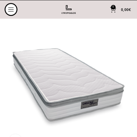
0
0,00
€