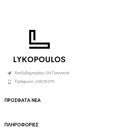
Χατζηδημητρίου 120 Γιαννιτσά
Τηλέφωνο: 2382103117
ΠΡΌΣΦΑΤΑ ΝΈΑ
ΠΛΗΡΟΦΟΡΊΕΣ