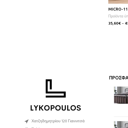
Επιλογή
MICRO-1
Προϊόντα ύ
35,60
€
–
4
Επιλογή
ΠΡΌΣΦΑ
Χατζηδημητρίου 120 Γιαννιτσά