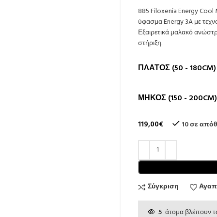
885 Filoxenia Energy Coo
ύφασμα Energy 3A με τεχν
Εξαιρετικά μαλακό ανώστ
στήριξη.
ΠΛΆΤΟΣ (50 - 180CM)
ΜΉΚΟΣ (150 - 200CM)
119,00
€
10 σε από
Σύγκριση
Αγαπ
5
άτομα βλέπουν τ