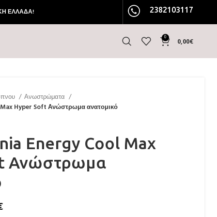
2382103117
ΚΗ ΕΛΛΑΔΑ!
0
0,00
€
ύπνου
Ανωστρώματα
l Max Hyper Soft Ανώστρωμα ανατομικό
enia Energy Cool Max
ft Ανώστρωμα
ό
€