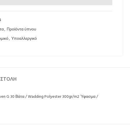
4
τα
,
Προϊόντα ύπνου
ομικό
,
Υποαλλεργικό
ΟΣΤΟΛΉ
ven G 30 Βάτα / Wadding Polyester 300gr/m2 Ύφασμα /