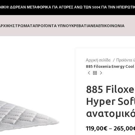
ΚΗ! ΔΩΡΕΑΝ ΜΕΤΑΦΟΡΙΚΑ ΓΙΑ ΑΓΟΡΕΣ ΑΝΩ ΤΩΝ 500€ ΓΙΑ ΤΗΝ ΗΠΕΙΡΩΤΙ
ΑΡΧΙΚΗ
ΣΤΡΏΜΑΤΑ
ΠΡΟΪΌΝΤΑ ΎΠΝΟΥ
ΚΡΕΒΆΤΙΑ
ΝΕΑ
ΕΠΙΚΟΙΝΩΝΙΑ
Αρχική σελίδα
Προϊόντα 
885 Filoxenia Energy Coo
885 Filox
Hyper So
ανατομικ
119,00
€
–
265,00