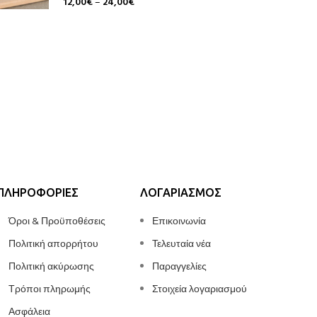
12,00
€
–
24,00
€
Επιλογή
MICRO-
Προϊόντα
35,60
€
–
Επιλογή
ΠΛΗΡΟΦΟΡΊΕΣ
ΛΟΓΑΡΙΑΣΜΌΣ
Όροι & Προϋποθέσεις
Επικοινωνία
Πολιτική απορρήτου
Τελευταία νέα
Πολιτική ακύρωσης
Παραγγελίες
Τρόποι πληρωμής
Στοιχεία λογαριασμού
Ασφάλεια