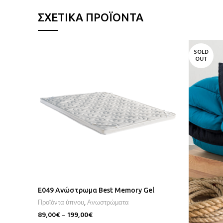
ΣΧΕΤΙΚΆ ΠΡΟΪΌΝΤΑ
SOLD
OUT
E049 Ανώστρωμα Best Memory Gel
Προϊόντα ύπνου
,
Ανωστρώματα
89,00
€
–
199,00
€