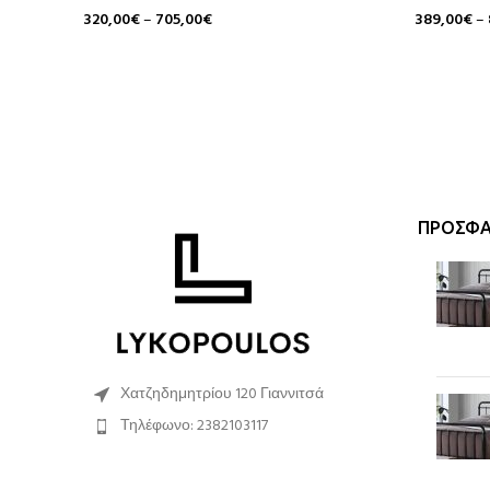
320,00
€
–
705,00
€
389,00
€
–
Επιλογή
Επιλογή
ΠΡΌΣΦΑ
Χατζηδημητρίου 120 Γιαννιτσά
Τηλέφωνο: 2382103117