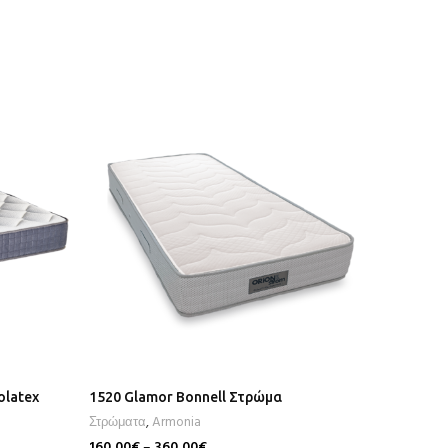
olatex
1520 Glamor Bonnell Στρώμα
717 Filo
ορθοπε
Στρώματα
,
Armonia
Στρώματ
160,00
€
–
360,00
€