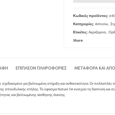
Κωδικός προϊόντος:
e45
Κατηγορίες:
Armonia
,
Στ
Ετικέτες:
Αεριζόμενο
,
Ορθ
Share:
ΡΑΦΉ
ΕΠΙΠΛΈΟΝ ΠΛΗΡΟΦΟΡΊΕΣ
ΜΕΤΑΦΟΡΆ ΚΑΙ ΑΠ
, σχεδιασμένο για βελτιωμένη στήριξη και ανθεκτικότητα. Οι πολλαπλέ
ης σπονδυλικής στήλης. Το ύφασμα Nature 5A ενισχύει τη διαπνοή και συ
ότητας και βελτιωμένης αίσθησης άνεσης.