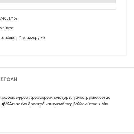
7405f7163
ρώματα
οπεδικό
,
Υποαλλεργικό
ΟΣΤΟΛΉ
ς στρώσεις αφρού προσφέρουν ενισχυμένη άνεση, μειώνοντας
μβάλλει σε ένα δροσερό και υγιεινό περιβάλλον ύπνου. Μια