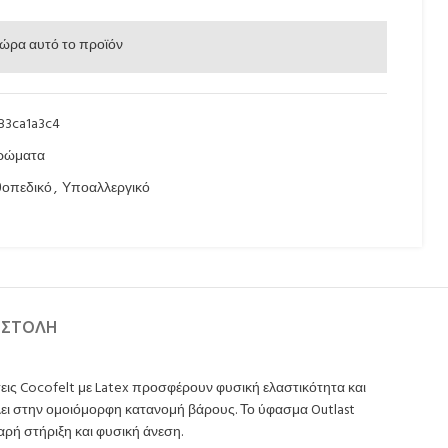
ώρα αυτό το προϊόν
83ca1a3c4
ρώματα
οπεδικό
,
Υποαλλεργικό
ΟΣΤΟΛΉ
σεις Cocofelt με Latex προσφέρουν φυσική ελαστικότητα και
λει στην ομοιόμορφη κατανομή βάρους. Το ύφασμα Outlast
αρή στήριξη και φυσική άνεση.