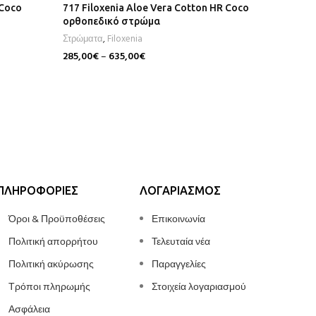
 Coco
717 Filoxenia Aloe Vera Cotton HR Coco
709 Filo
ορθοπεδικό στρώμα
ορθοπε
Στρώματα
,
Filoxenia
Στρώματ
285,00
€
–
635,00
€
285,00
€
Επιλογή
Επιλογή
ΠΛΗΡΟΦΟΡΊΕΣ
ΛΟΓΑΡΙΑΣΜΌΣ
Όροι & Προϋποθέσεις
Επικοινωνία
Πολιτική απορρήτου
Τελευταία νέα
Πολιτική ακύρωσης
Παραγγελίες
Τρόποι πληρωμής
Στοιχεία λογαριασμού
Ασφάλεια