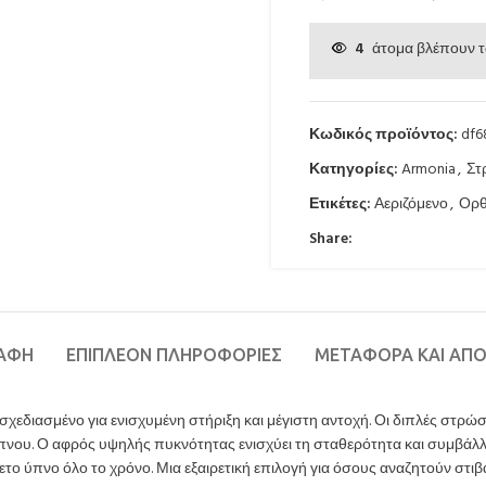
4
άτομα βλέπουν τ
Κωδικός προϊόντος:
df6
Κατηγορίες:
Armonia
,
Στ
Ετικέτες:
Αεριζόμενο
,
Ορθ
Share:
ΡΑΦΉ
ΕΠΙΠΛΈΟΝ ΠΛΗΡΟΦΟΡΊΕΣ
ΜΕΤΑΦΟΡΆ ΚΑΙ ΑΠ
χεδιασμένο για ενισχυμένη στήριξη και μέγιστη αντοχή. Οι διπλές στρώ
ύπνου. Ο αφρός υψηλής πυκνότητας ενισχύει τη σταθερότητα και συμβάλ
ετο ύπνο όλο το χρόνο. Μια εξαιρετική επιλογή για όσους αναζητούν στιβ