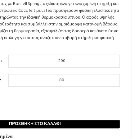
 με Bonnell Springs, σχεδιασμένο για ενισχυμένη στήριξη και
ς στρώσεις Cocofelt με Latex προσφέρουν φυσική ελαστικότητα
διατηρώντας την ιδανική θερμοκρασία ύπνου. Ο αφρός υψηλής
ταθερότητα και συμβάλλει στην ομοιόμορφη κατανομή βάρους.
μίζει τη θερμοκρασία, εξασφαλίζοντας δροσερό και άνετο ύπνο
ική επιλογή για όσους αναζητούν στιβαρή στήριξη και φυσική
ΠΡΟΣΘΉΚΗ ΣΤΟ ΚΑΛΆΘΙ
ημένα