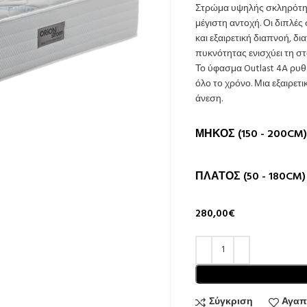
Στρώμα υψηλής σκληρότητας
μέγιστη αντοχή. Οι διπλέ
και εξαιρετική διαπνοή, 
πυκνότητας ενισχύει τη σ
Το ύφασμα Outlast 4A ρυθ
όλο το χρόνο. Μια εξαιρετ
άνεση.
ΜΉΚΟΣ (150 - 200CM)
ΠΛΆΤΟΣ (50 - 180CM)
280,00
€
Σύγκριση
Αγαπ