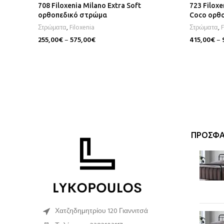
708 Filoxenia Milano Extra Soft
723 Filoxe
ορθοπεδικό στρώμα
Coco ορθ
Στρώματα
,
Filoxenia
Στρώματα
,
F
255,00
€
–
575,00
€
415,00
€
–
Επιλογή
Επιλογή
ΠΡΌΣΦΑ
Χατζηδημητρίου 120 Γιαννιτσά