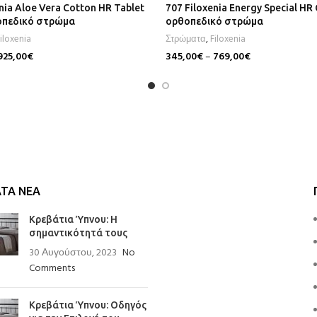
nia Aloe Vera Cotton HR Tablet
707 Filoxenia Energy Special HR
οπεδικό στρώμα
ορθοπεδικό στρώμα
iloxenia
Στρώματα
,
Filoxenia
925,00
€
345,00
€
–
769,00
€
Επιλογή
ΤΑ ΝΈΑ
Κρεβάτια Ύπνου: Η
σημαντικότητά τους
30 Αυγούστου, 2023
No
Comments
Κρεβάτια Ύπνου: Οδηγός