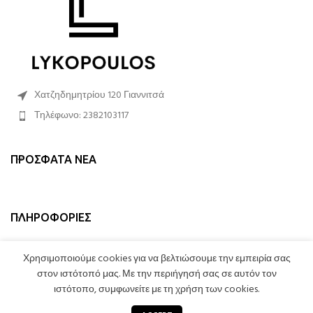
Χατζηδημητρίου 120 Γιαννιτσά
Τηλέφωνο: 2382103117
ΠΡΌΣΦΑΤΑ ΝΈΑ
ΠΛΗΡΟΦΟΡΊΕΣ
ΛΟΓΑΡΙΑΣΜΌΣ
Χρησιμοποιούμε cookies για να βελτιώσουμε την εμπειρία σας
στον ιστότοπό μας. Με την περιήγησή σας σε αυτόν τον
ιστότοπο, συμφωνείτε με τη χρήση των cookies.
0
STROMATA LYKOPOULOS
2023 CREATED BY
LEXICON SOFTWARE
. PREMIUM E-