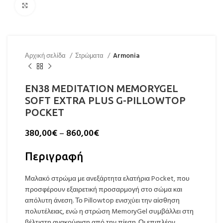
Click to enlarge
Αρχική σελίδα
Στρώματα
Armonia
EN38 MEDITATION MEMORYGEL
SOFT EXTRA PLUS G-PILLOWTOP
POCKET
380,00
€
–
860,00
€
Περιγραφή
Μαλακό στρώμα με ανεξάρτητα ελατήρια Pocket, που
προσφέρουν εξαιρετική προσαρμογή στο σώμα και
απόλυτη άνεση. Το Pillowtop ενισχύει την αίσθηση
πολυτέλειας, ενώ η στρώση MemoryGel συμβάλλει στη
βέλτιστη ανακούφιση από την πίεση. Οι επιπλέον