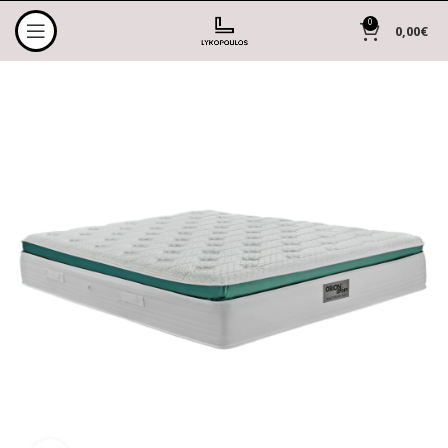
0
0,00
€