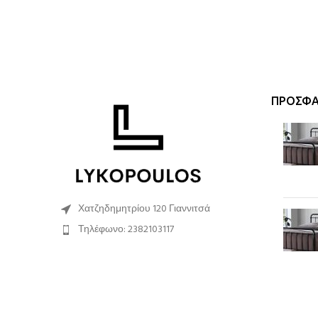
ΠΡΌΣΦΑ
Χατζηδημητρίου 120 Γιαννιτσά
Τηλέφωνο: 2382103117