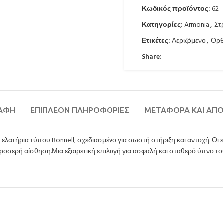
Κωδικός προϊόντος:
62
Κατηγορίες:
Armonia
,
Στ
Ετικέτες:
Αεριζόμενο
,
Ορθ
Share:
ΡΑΦΉ
ΕΠΙΠΛΈΟΝ ΠΛΗΡΟΦΟΡΊΕΣ
ΜΕΤΑΦΟΡΆ ΚΑΙ ΑΠ
ελατήρια τύπου Bonnell, σχεδιασμένο για σωστή στήριξη και αντοχή. Οι
ροσερή αίσθηση.Μια εξαιρετική επιλογή για ασφαλή και σταθερό ύπνο τ