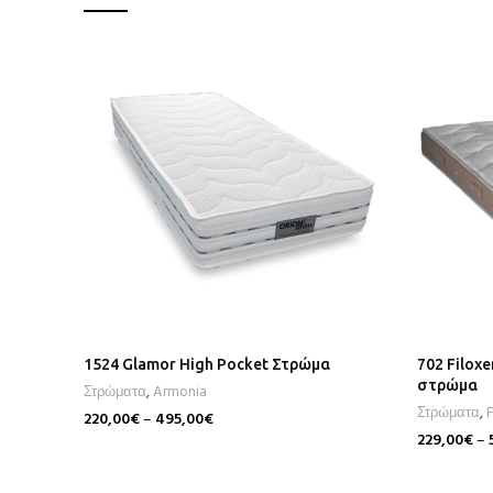
1524 Glamor High Pocket Στρώμα
702 Filox
στρώμα
Στρώματα
,
Armonia
Στρώματα
,
F
220,00
€
–
495,00
€
229,00
€
–
Επιλογή
Επιλογή