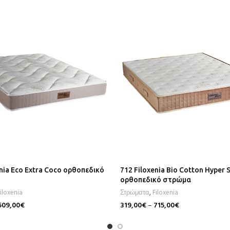
enia Eco Extra Coco ορθοπεδικό
712 Filoxenia Bio Cotton Hyper S
ορθοπεδικό στρώμα
iloxenia
Στρώματα
,
Filoxenia
509,00
€
319,00
€
–
715,00
€
Επιλογή