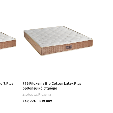
oft Plus
716 Filoxenia Bio Cotton Latex Plus
704 Filo
ορθοπεδικό στρώμα
ορθοπε
Στρώματα
,
Filoxenia
Στρώματ
369,00
€
–
819,00
€
269,00
€
Επιλογή
Επιλογή