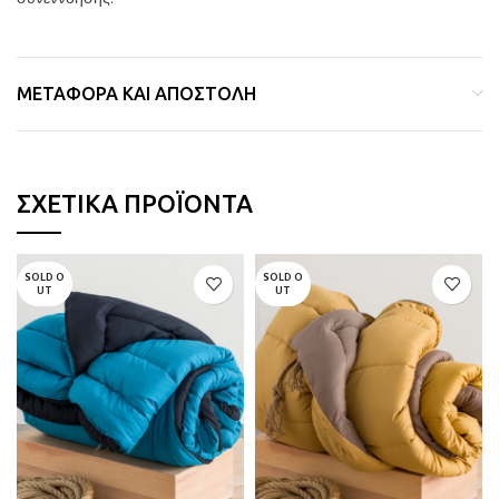
ΜΕΤΑΦΟΡΆ ΚΑΙ ΑΠΟΣΤΟΛΉ
ΣΧΕΤΙΚΆ ΠΡΟΪΌΝΤΑ
SOLD O
SOLD O
UT
UT