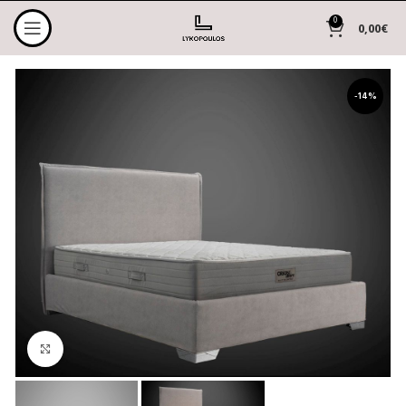
0
0,00
€
-14%
Click to enlarge