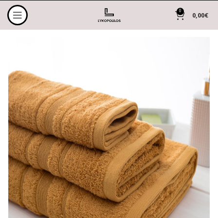
0
0,00
€