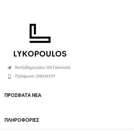
Χατζηδημητρίου 120 Γιαννιτσά
Τηλέφωνο: 2382103117
ΠΡΌΣΦΑΤΑ ΝΈΑ
ΠΛΗΡΟΦΟΡΊΕΣ