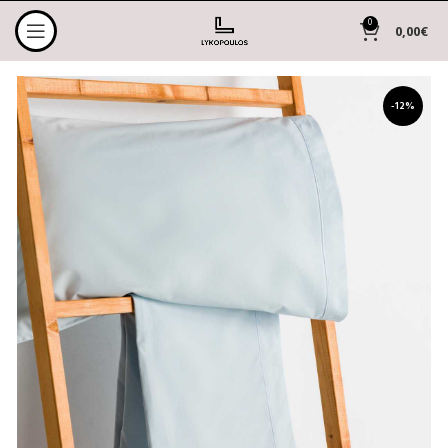
0
0,00
€
-12%