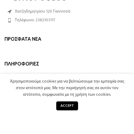
Χατζηδημητρίου 120 Γιαννιτσά
Τηλέφωνο: 2382103117
ΠΡΌΣΦΑΤΑ ΝΈΑ
ΠΛΗΡΟΦΟΡΊΕΣ
ΛΟΓΑΡΙΑΣΜΌΣ
Χρησιμοποιούμε cookies για να βελτιώσουμε την εμπειρία σας
στον ιστότοπό μας. Με την περιήγησή σας σε αυτόν τον
ιστότοπο, συμφωνείτε με τη χρήση των cookies.
0
STROMATA LYKOPOULOS
2023 CREATED BY
LEXICON SOFTWARE
. PREMIUM E-
ACCEPT
COMMERCE SOLUTIONS.
Κατάστημα
Καλάθι