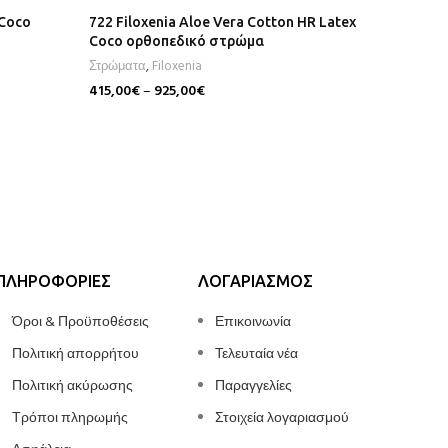
 Coco
722 Filoxenia Aloe Vera Cotton HR Latex
708 Filo
Coco ορθοπεδικό στρώμα
ορθοπε
Στρώματα
,
Filoxenia
Στρώματ
415,00
€
–
925,00
€
255,00
€
Επιλογή
Επιλογή
ΠΛΗΡΟΦΟΡΊΕΣ
ΛΟΓΑΡΙΑΣΜΌΣ
Όροι & Προϋποθέσεις
Επικοινωνία
Πολιτική απορρήτου
Τελευταία νέα
Πολιτική ακύρωσης
Παραγγελίες
Τρόποι πληρωμής
Στοιχεία λογαριασμού