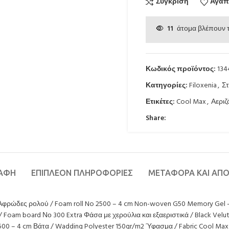
Σύγκριση
Αγαπ
11
άτομα βλέπουν 
Κωδικός προϊόντος:
134
Κατηγορίες:
Filoxenia
,
Σ
Ετικέτες:
Cool Max
,
Αεριζ
Share:
ΡΑΦΉ
ΕΠΙΠΛΈΟΝ ΠΛΗΡΟΦΟΡΊΕΣ
ΜΕΤΑΦΟΡΆ ΚΑΙ ΑΠ
 Αφρώδες ρολού / Foam roll No 2500 – 4 cm Non-woven G50 Memory Gel – 
 Foam board Νο 300 Extra Φάσα με χερούλια και εξαεριστικά / Black Velut
00 – 4 cm Βάτα / Wadding Polyester 150gr/m2 Ύφασμα / Fabric Cool Max