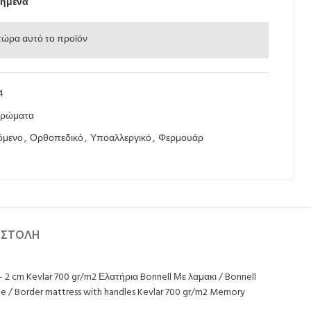
ημένα
τώρα αυτό το προϊόν
4
τρώματα
όμενο
,
Ορθοπεδικό
,
Υποαλλεργικό
,
Φερμουάρ
ΟΣΤΟΛΉ
2 cm Kevlar 700 gr/m2 Ελατήρια Bonnell Με λαμακι / Bonnell
e / Border mattress with handles Kevlar 700 gr/m2 Memory