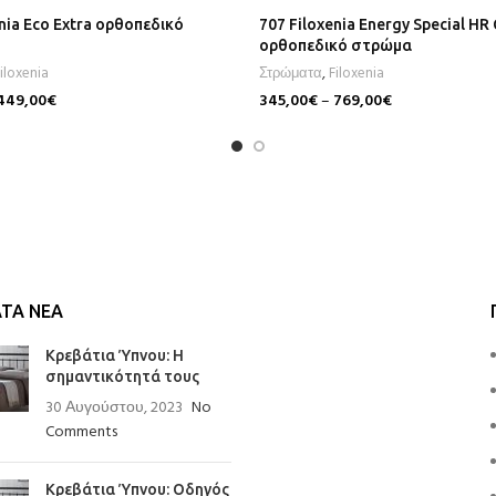
enia Eco Extra ορθοπεδικό
707 Filoxenia Energy Special HR
ορθοπεδικό στρώμα
iloxenia
Στρώματα
,
Filoxenia
449,00
€
345,00
€
–
769,00
€
Επιλογή
ΤΑ ΝΈΑ
Κρεβάτια Ύπνου: Η
σημαντικότητά τους
30 Αυγούστου, 2023
No
Comments
Κρεβάτια Ύπνου: Οδηγός