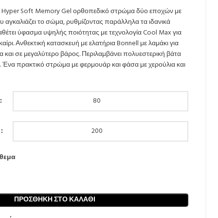
Max Hyper Soft Memory Gel ορθοπεδικό στρώμα δύο εποχών με
υ αγκαλιάζει το σώμα, ρυθμίζοντας παράλληλα τα ιδανικά
αθέτει ύφασμα υψηλής ποιότητας με τεχνολογία Cool Max για
ίρι. Ανθεκτική κατασκευή με ελατήρια Bonnell με λαμάκι για
 και σε μεγαλύτερο βάρος. Περιλαμβάνει πολυεστερική βάτα
α. Ένα πρακτικό στρώμα με φερμουάρ και φάσα με χερούλια και
όθεμα
ΠΡΟΣΘΉΚΗ ΣΤΟ ΚΑΛΆΘΙ