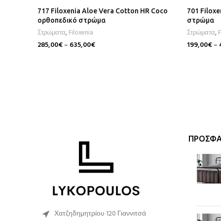
717 Filoxenia Aloe Vera Cotton HR Coco
701 Filox
ορθοπεδικό στρώμα
στρώμα
Στρώματα
,
Filoxenia
Στρώματα
,
F
285,00
€
–
635,00
€
199,00
€
–
Επιλογή
Επιλογή
ΠΡΌΣΦΑ
Χατζηδημητρίου 120 Γιαννιτσά