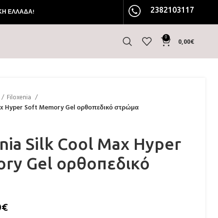
2382103117
ΚΗ ΕΛΛΑΔΑ!
0
0,00
€
Filoxenia
Max Hyper Soft Memory Gel ορθοπεδικό στρώμα
nia Silk Cool Max Hyper
ory Gel ορθοπεδικό
0
€