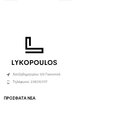
Χατζηδημητρίου 120 Γιαννιτσά
Τηλέφωνο: 2382103117
ΠΡΌΣΦΑΤΑ ΝΈΑ