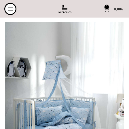
0
0,00
€