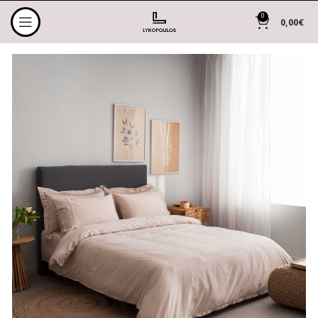
0
0,00
€