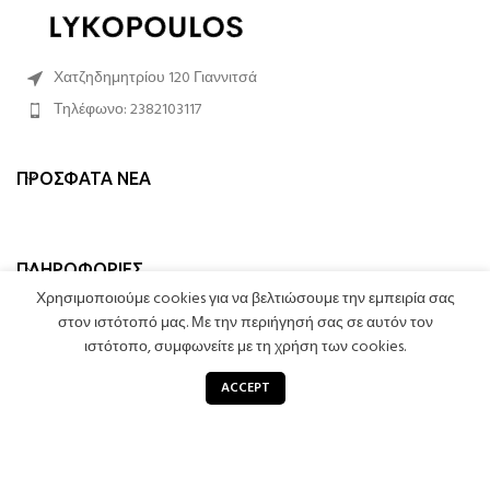
Χατζηδημητρίου 120 Γιαννιτσά
Τηλέφωνο: 2382103117
ΠΡΌΣΦΑΤΑ ΝΈΑ
ΠΛΗΡΟΦΟΡΊΕΣ
Χρησιμοποιούμε cookies για να βελτιώσουμε την εμπειρία σας
στον ιστότοπό μας. Με την περιήγησή σας σε αυτόν τον
ΛΟΓΑΡΙΑΣΜΌΣ
ιστότοπο, συμφωνείτε με τη χρήση των cookies.
0
ACCEPT
Κατάστημα
Καλάθι
STROMATA LYKOPOULOS
2023 CREATED BY
LEXICON SOFTWARE
. PREMIUM E-
COMMERCE SOLUTIONS.